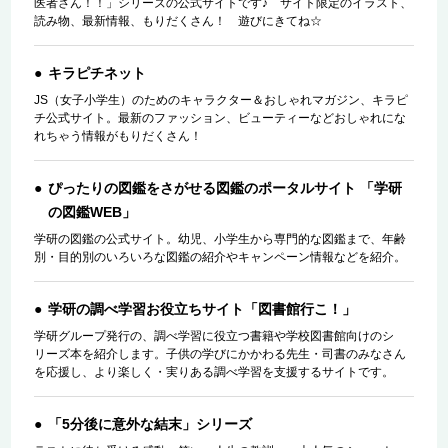
医者さん！！」シリーズの公式サイトです♪ サイト限定のイラスト、
読み物、最新情報、もりだくさん！ 遊びにきてね☆
キラピチネット
JS（女子小学生）のためのキャラクター＆おしゃれマガジン、キラピ
チ公式サイト。最新のファッション、ビューティーなどおしゃれにな
れちゃう情報がもりだくさん！
ぴったりの図鑑をさがせる図鑑のポータルサイト 「学研
の図鑑WEB」
学研の図鑑の公式サイト。幼児、小学生から専門的な図鑑まで、年齢
別・目的別のいろいろな図鑑の紹介やキャンペーン情報などを紹介。
学研の調べ学習お役立ちサイト「図書館行こ！」
学研グループ発行の、調べ学習に役立つ書籍や学校図書館向けのシ
リーズ本を紹介します。子供の学びにかかわる先生・司書のみなさん
を応援し、より楽しく・実りある調べ学習を支援するサイトです。
「5分後に意外な結末」シリーズ