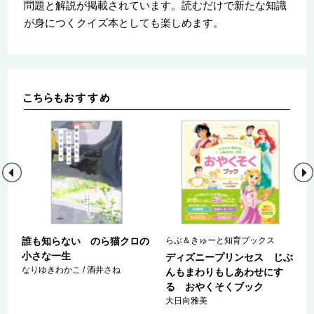
問題と解説が掲載されています。読むだけで新たな知識
が身につくクイズ本としても楽しめます。
郎
誰も知らない のら猫クロの
らぶ＆きゅーと知育ブックス
県
小さな一生
ディズニープリンセス じぶ
なりゆきわかこ / 酒井さね
んもまわりもしあわせにす
る おやくそくブック
大日向雅美