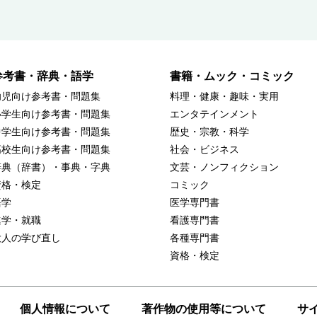
参考書・辞典・語学
書籍・ムック・コミック
幼児向け参考書・問題集
料理・健康・趣味・実用
小学生向け参考書・問題集
エンタテインメント
中学生向け参考書・問題集
歴史・宗教・科学
高校生向け参考書・問題集
社会・ビジネス
辞典（辞書）・事典・字典
文芸・ノンフィクション
資格・検定
コミック
語学
医学専門書
進学・就職
看護専門書
大人の学び直し
各種専門書
資格・検定
個人情報について
著作物の使用等について
サ