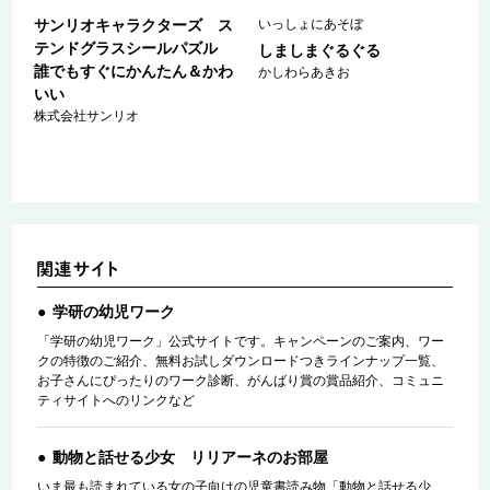
サンリオキャラクターズ ス
いっしょにあそぼ
テンドグラスシールパズル
つ
しましまぐるぐる
誰でもすぐにかんたん＆かわ
かしわらあきお
いい
こ
株式会社サンリオ
学研の幼児ワーク
「学研の幼児ワーク」公式サイトです。キャンペーンのご案内、ワー
クの特徴のご紹介、無料お試しダウンロードつきラインナップ一覧、
お子さんにぴったりのワーク診断、がんばり賞の賞品紹介、コミュニ
ティサイトへのリンクなど
動物と話せる少女 リリアーネのお部屋
いま最も読まれている女の子向けの児童書読み物「動物と話せる少