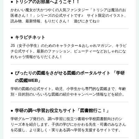
トリシアのお部屋へようこそ！！
かわいい魔女が大かつやくの人気ファンタジー「トリシアは魔法のお
医者さん！！」シリーズの公式サイトです♪ サイト限定のイラスト、
読み物、最新情報、もりだくさん！ 遊びにきてね☆
キラピチネット
JS（女子小学生）のためのキャラクター＆おしゃれマガジン、キラピ
チ公式サイト。最新のファッション、ビューティーなどおしゃれにな
れちゃう情報がもりだくさん！
ぴったりの図鑑をさがせる図鑑のポータルサイト 「学研
の図鑑WEB」
学研の図鑑の公式サイト。幼児、小学生から専門的な図鑑まで、年齢
別・目的別のいろいろな図鑑の紹介やキャンペーン情報などを紹介。
学研の調べ学習お役立ちサイト「図書館行こ！」
学研グループ発行の、調べ学習に役立つ書籍や学校図書館向けのシ
リーズ本を紹介します。子供の学びにかかわる先生・司書のみなさん
を応援し、より楽しく・実りある調べ学習を支援するサイトです。