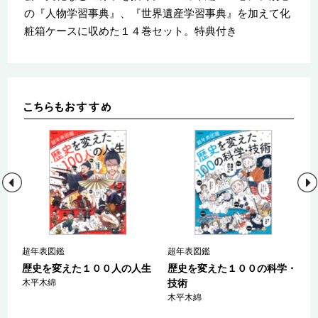
の『人物学習事典』、『世界遺産学習事典』を加えて化
粧箱ケースに収めた１４巻セット。特典付き
日
超年表図鑑
超年表図鑑
歴史を変えた１００人の人生
歴史を変えた１００の科学・
～
木平木綿
技術
木平木綿
/