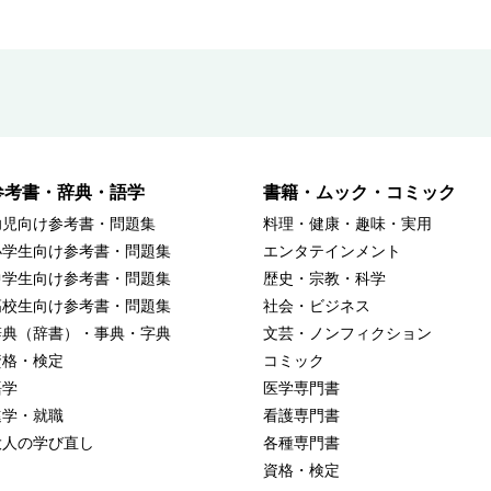
参考書・辞典・語学
書籍・ムック・コミック
幼児向け参考書・問題集
料理・健康・趣味・実用
小学生向け参考書・問題集
エンタテインメント
中学生向け参考書・問題集
歴史・宗教・科学
高校生向け参考書・問題集
社会・ビジネス
辞典（辞書）・事典・字典
文芸・ノンフィクション
資格・検定
コミック
語学
医学専門書
進学・就職
看護専門書
大人の学び直し
各種専門書
資格・検定