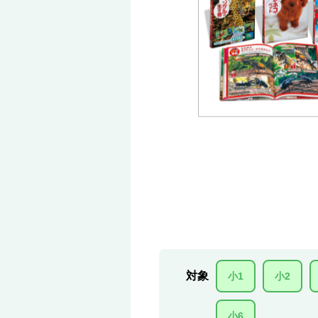
対象
小1
小2
小6