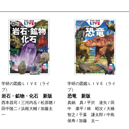
学研の図鑑ＬＩＶＥ（ライ
学研の図鑑ＬＩＶＥ（ライ
ブ）
ブ）
岩石・鉱物・化石 新版
恐竜 新版
西本昌司 / 三河内岳 / 松原聰 /
真鍋 真 / 平沢 達矢 / 田
田中陵二 / 浜根大輔 / 加藤太
中 康平 / 林 昭次 / 大橋
一
智之 / 千葉 謙太郎 / 中島
保寿 / 加藤 太一