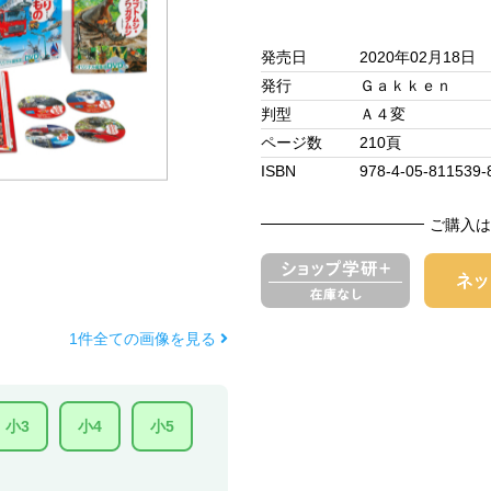
発売日
2020年02月18日
発行
Ｇａｋｋｅｎ
判型
Ａ４変
ページ数
210頁
ISBN
978-4-05-811539-
ご購入は
1件全ての画像を見る
小3
小4
小5