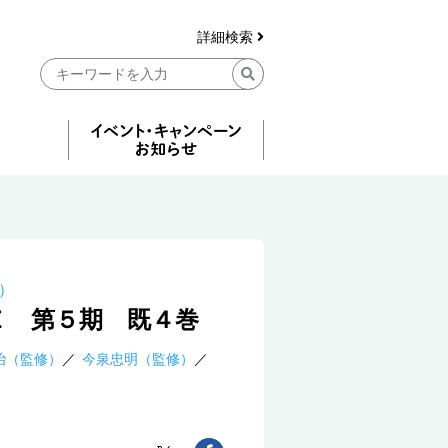
詳細検索
）
Ｅ 第５期 既４巻
治（監修）
今泉忠明（監修）