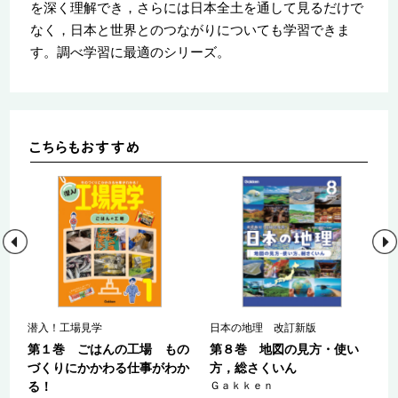
を深く理解でき，さらには日本全土を通して見るだけで
なく，日本と世界とのつながりについても学習できま
す。調べ学習に最適のシリーズ。
潜入！工場見学
日本の地理 改訂新版
も
第１巻 ごはんの工場 もの
第８巻 地図の見方・使い
わ
づくりにかかわる仕事がわか
方，総さくいん
る！
Ｇａｋｋｅｎ