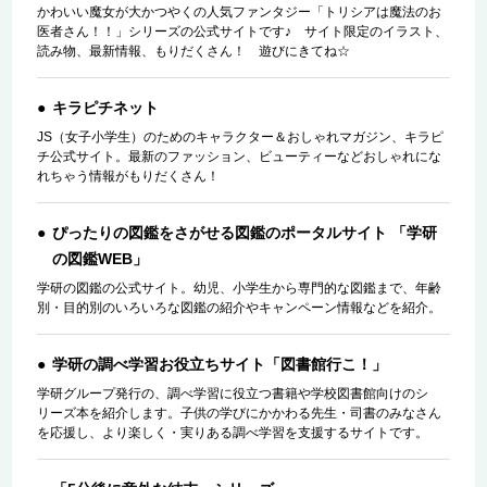
かわいい魔女が大かつやくの人気ファンタジー「トリシアは魔法のお
医者さん！！」シリーズの公式サイトです♪ サイト限定のイラスト、
読み物、最新情報、もりだくさん！ 遊びにきてね☆
キラピチネット
JS（女子小学生）のためのキャラクター＆おしゃれマガジン、キラピ
チ公式サイト。最新のファッション、ビューティーなどおしゃれにな
れちゃう情報がもりだくさん！
ぴったりの図鑑をさがせる図鑑のポータルサイト 「学研
の図鑑WEB」
学研の図鑑の公式サイト。幼児、小学生から専門的な図鑑まで、年齢
別・目的別のいろいろな図鑑の紹介やキャンペーン情報などを紹介。
学研の調べ学習お役立ちサイト「図書館行こ！」
学研グループ発行の、調べ学習に役立つ書籍や学校図書館向けのシ
リーズ本を紹介します。子供の学びにかかわる先生・司書のみなさん
を応援し、より楽しく・実りある調べ学習を支援するサイトです。