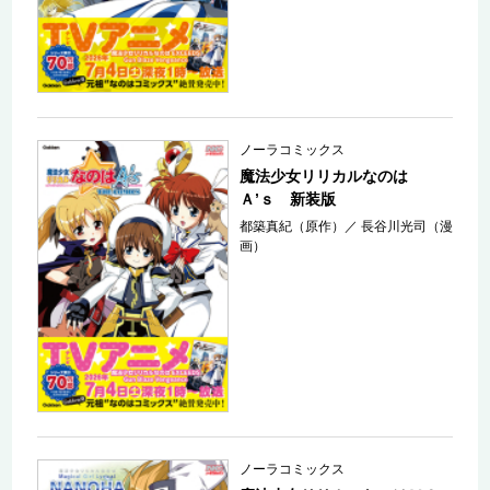
ノーラコミックス
魔法少女リリカルなのは
Ａ’ｓ 新装版
都築真紀（原作）
／
長谷川光司（漫
画）
ノーラコミックス