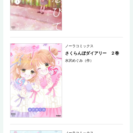
ノーラコミックス
さくらんぼダイアリー ２巻
水沢めぐみ（作）