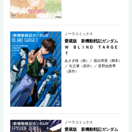
ノーラコミックス
愛蔵版 新機動戦記ガンダム
Ｗ ＢＬＩＮＤ ＴＡＲＧＥ
Ｔ
あさぎ桜（画）
／
面出明美（脚本）
／
矢立肇（原作）
／
富野由悠季
（原作）
ノーラコミックス
愛蔵版 新機動戦記ガンダム