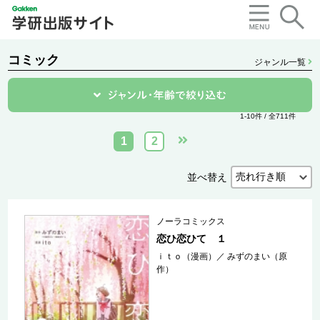
コミック
ジャンル一覧
1-10件 / 全711件
1
2
並べ替え
ノーラコミックス
恋ひ恋ひて １
ｉｔｏ（漫画）
／
みずのまい（原
作）