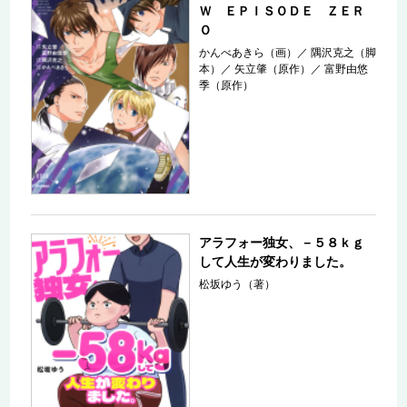
Ｗ ＥＰＩＳＯＤＥ ＺＥＲ
Ｏ
かんべあきら（画）
／
隅沢克之（脚
本）
／
矢立肇（原作）
／
富野由悠
季（原作）
アラフォー独女、－５８ｋｇ
して人生が変わりました。
松坂ゆう（著）