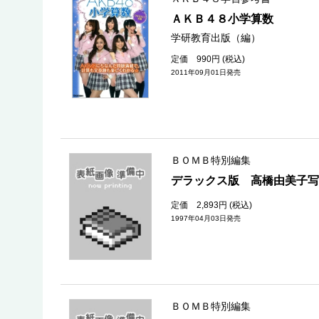
ＡＫＢ４８小学算数
学研教育出版（編）
定価 990円 (税込)
2011年09月01日発売
ＢＯＭＢ特別編集
デラックス版 高橋
定価 2,893円 (税込)
1997年04月03日発売
ＢＯＭＢ特別編集