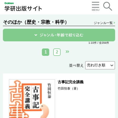
そのほか（歴史・宗教・科学）
ジャンル一覧
1-10件 / 全294件
1
2
並べ替え
古事記完全講義
竹田恒泰（著）