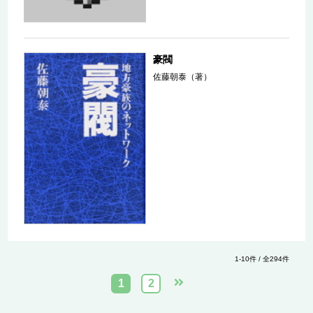
豪閥
佐藤朝泰（著）
1-10件 / 全294件
1
2