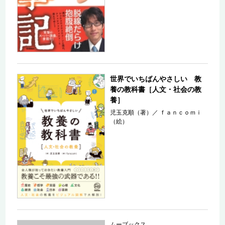
世界でいちばんやさしい 教
養の教科書［人文・社会の教
養］
児玉克順（著）
／
ｆａｎｃｏｍｉ
（絵）
ムーブックス