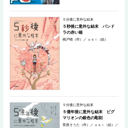
５分後に意外な結末
５秒後に意外な結末 パンド
ラの赤い箱
桃戸晴（作）
／
ｕｓｉ（絵）
５分後に意外な結末
５億年後に意外な結末 ピグ
マリオンの銀色の彫刻
菅原そうた（作）
／
ｕｓｉ（絵）
／