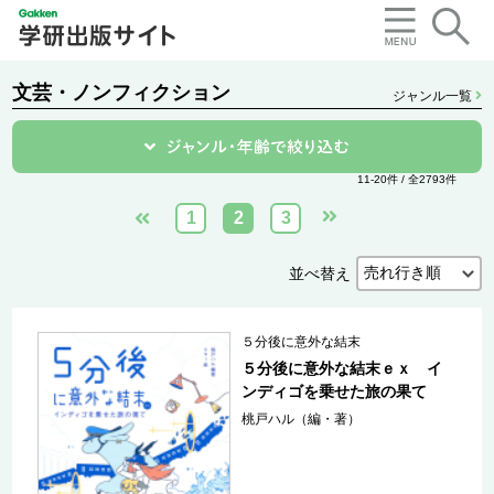
文芸・ノンフィクション
ジャンル一覧
11-20件 / 全2793件
1
2
3
並べ替え
５分後に意外な結末
５分後に意外な結末ｅｘ イ
ンディゴを乗せた旅の果て
桃戸ハル（編・著）