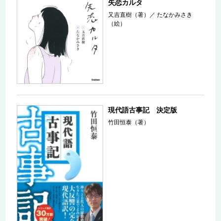
失恋カルタ
又吉直樹（著）
／
たなかみさき
（絵）
現代語古事記 決定版
竹田恒泰（著）