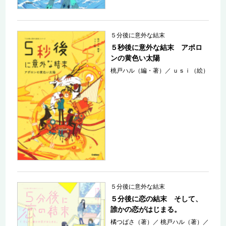
５分後に意外な結末
５秒後に意外な結末 アポロ
ンの黄色い太陽
桃戸ハル（編・著）
／
ｕｓｉ（絵）
５分後に意外な結末
５分後に恋の結末 そして、
誰かの恋がはじまる。
橘つばさ（著）
／
桃戸ハル（著）
／