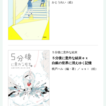
かとうれい（絵）
５分後に意外な結末
５分後に意外な結末ｅｘ
白銀の世界に消えゆく記憶
桃戸ハル（編・著）
／
ｕｓｉ（絵）