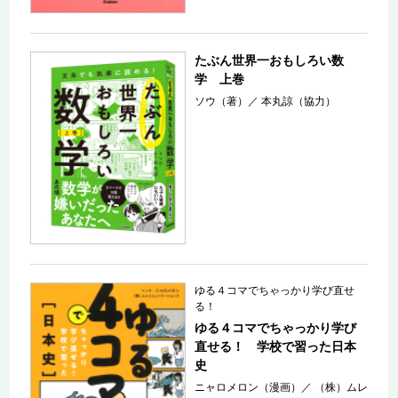
たぶん世界一おもしろい数
学 上巻
ソウ（著）
／
本丸諒（協力）
ゆる４コマでちゃっかり学び直せ
る！
ゆる４コマでちゃっかり学び
直せる！ 学校で習った日本
史
ニャロメロン（漫画）
／
（株）ムレ