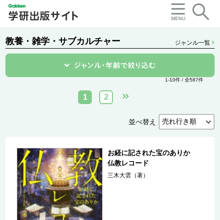
教養・雑学・サブカルチャー
ジャンル一覧
1-10件 / 全587件
1
2
並べ替え
お経に記された宝のありか
仏教レコード
三木大雲（著）