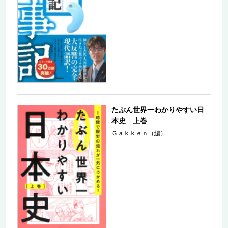
たぶん世界一わかりやすい日
本史 上巻
Ｇａｋｋｅｎ（編）