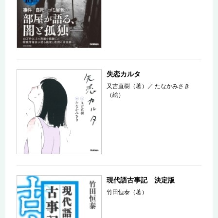
失恋カルタ
又吉直樹（著）
／
たなかみさき
（絵）
現代語古事記 決定版
竹田恒泰（著）