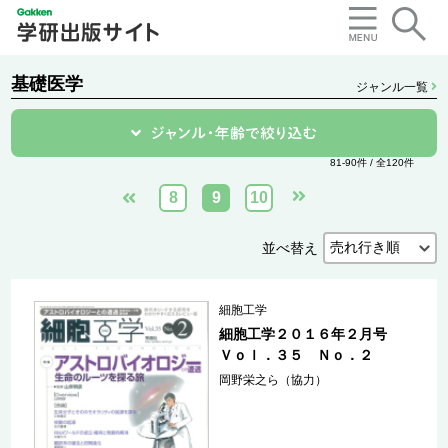
基礎医学
ジャンル一覧
81-90件 / 全120件
8
9
10
並べ替え
細胞工学
細胞工学２０１６年２月号
Ｖｏｌ．３５ Ｎｏ．２
岡野栄之ら（協力）