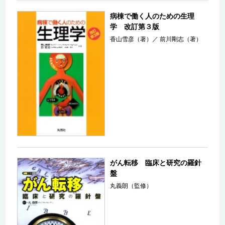
病棟で働く人のための生理
学 改訂第３版
香山雪彦（著）
／
前川剛志（著）
がん転移 臨床と研究の羅針
盤
丸義朗（監修）