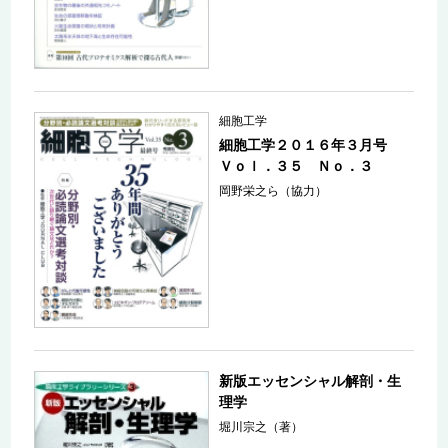
細胞工学
細胞工学２０１６年３月号
Ｖｏｌ．３５ Ｎｏ．３
岡野栄之ら（協力）
新版エッセンシャル解剖・生
理学
堀川宗之（著）