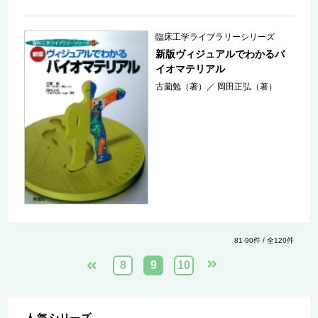
臨床工学ライブラリーシリーズ
新版ヴィジュアルでわかるバ
イオマテリアル
古薗勉（著）
／
岡田正弘（著）
81-90件 / 全120件
8
9
10