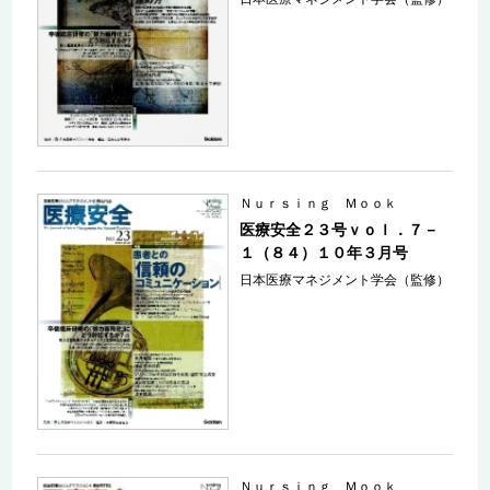
Ｎｕｒｓｉｎｇ Ｍｏｏｋ
医療安全２３号ｖｏｌ．７－
１（８４）１０年３月号
日本医療マネジメント学会（監修）
Ｎｕｒｓｉｎｇ Ｍｏｏｋ