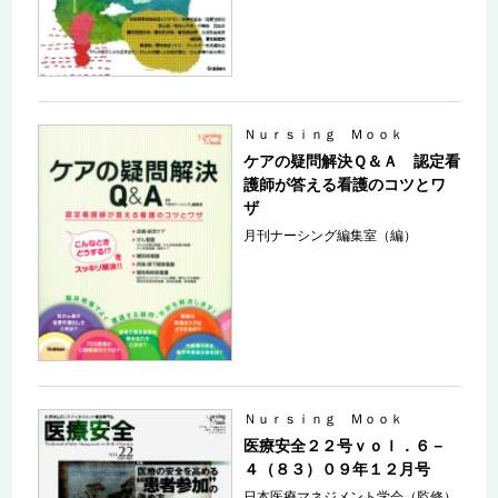
Ｎｕｒｓｉｎｇ Ｍｏｏｋ
ケアの疑問解決Ｑ＆Ａ 認定看
護師が答える看護のコツとワ
ザ
月刊ナーシング編集室（編）
Ｎｕｒｓｉｎｇ Ｍｏｏｋ
医療安全２２号ｖｏｌ．６－
４（８３）０９年１２月号
日本医療マネジメント学会（監修）