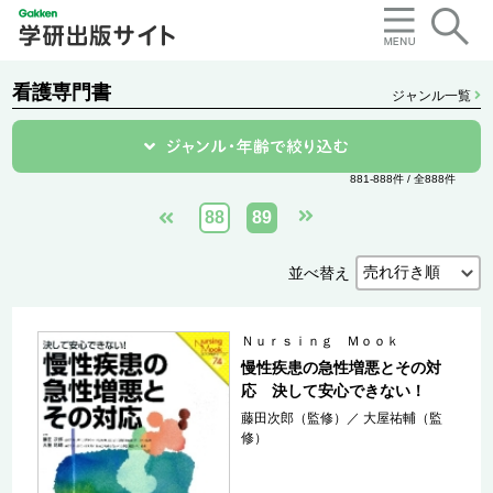
看護専門書
ジャンル一覧
881-888件 / 全888件
88
89
並べ替え
Ｎｕｒｓｉｎｇ Ｍｏｏｋ
慢性疾患の急性増悪とその対
応 決して安心できない！
藤田次郎（監修）
／
大屋祐輔（監
修）