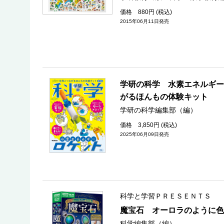
価格 880円 (税込)
2015年06月11日発売
学研の科学 水素エネルギー
がるほんもの体験キット
学研の科学編集部（編）
価格 3,850円 (税込)
2025年06月09日発売
科学と学習ＰＲＥＳＥＮＴＳ
魔宝石 オーロラのように色
科学編集部（編）