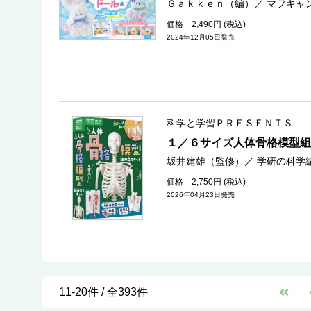
Ｇａｋｋｅｎ（編）
／
マフキャ
価格 2,490円 (税込)
2024年12月05日発売
科学と学習ＰＲＥＳＥＮＴＳ
１／６サイズ人体骨格模型組
坂井建雄（監修）
／
学研の科学
価格 2,750円 (税込)
2026年04月23日発売
11-20件 / 全393件