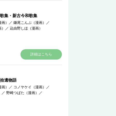
歌集・新古今和歌集
漫画）
／
鎌尾こんぶ（漫画）
／
画）
／
込由野しほ（漫画）
詳細はこちら
拾遺物語
漫画）
／
コノヤケイ（漫画）
／
）
／
野崎つばた（漫画）
／