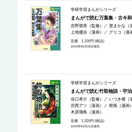
学研学習まんがシリーズ
まんがで読む万葉集・古今和
吉野朋美（監修）
／
渡まかな（
上地優歩（漫画）
／
グリコ（漫
定価 1,100円 (税込)
2024年06月06日発売
学研学習まんがシリーズ
まんがで読む竹取物語・宇治
谷口孝介（監修）
／
いつき楼（
宮西アツ（漫画）
／
柑風（漫画
木原飛鳥（漫画）
定価 1,320円 (税込)
2025年03月21日発売