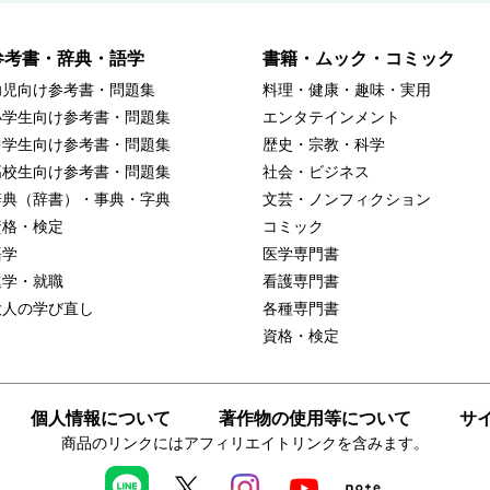
参考書・辞典・語学
書籍・ムック・コミック
幼児向け参考書・問題集
料理・健康・趣味・実用
小学生向け参考書・問題集
エンタテインメント
中学生向け参考書・問題集
歴史・宗教・科学
高校生向け参考書・問題集
社会・ビジネス
辞典（辞書）・事典・字典
文芸・ノンフィクション
資格・検定
コミック
語学
医学専門書
進学・就職
看護専門書
大人の学び直し
各種専門書
資格・検定
個人情報について
著作物の使用等について
サ
商品のリンクにはアフィリエイトリンクを含みます。