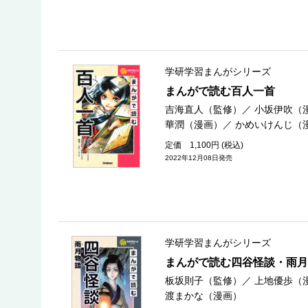
学研学習まんがシリーズ
まんがで読む百人一首
吉海直人（監修）
／
小坂伊吹（
華潤（漫画）
／
かめいけんじ（
定価 1,100円 (税込)
2022年12月08日発売
学研学習まんがシリーズ
まんがで読む四谷怪談・雨月
板坂則子（監修）
／
上地優歩（
渡まかな（漫画）