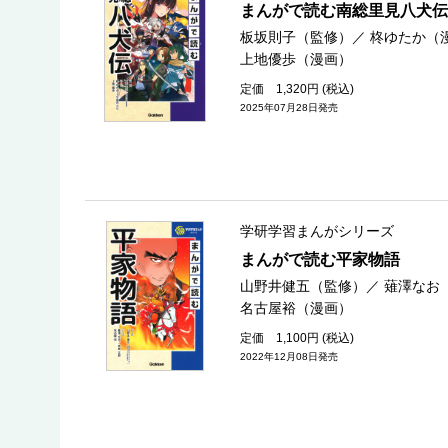
まんがで読む南総里見八犬伝
板坂則子（監修）
／
柊ゆたか（
上地優歩（漫画）
定価 1,320円 (税込)
2025年07月28日発売
学研学習まんがシリーズ
まんがで読む平家物語
山野井健五（監修）
／
薙澤なお
名古屋裕（漫画）
定価 1,100円 (税込)
2022年12月08日発売