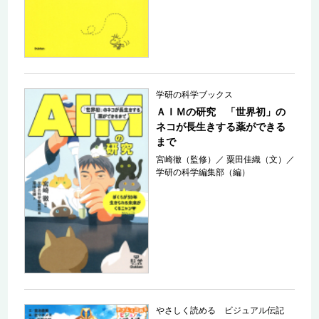
学研の科学ブックス
ＡＩＭの研究 「世界初」の
ネコが長生きする薬ができる
まで
宮崎徹（監修）
／
粟田佳織（文）
／
学研の科学編集部（編）
やさしく読める ビジュアル伝記