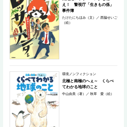
え！ 警視庁「生きもの係」
事件簿
たけたにちほみ（文）
／
西脇せいご
（絵）
環境ノンフィクション
北極と南極のへぇ～ くらべ
てわかる地球のこと
中山由美（著）
／
秋草 愛（絵）