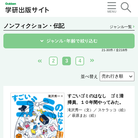
ノンフィクション・伝記
ジャンル一覧
21-30件 / 全218件
2
3
4
並べ替え
すごいゴミのはなし ゴミ清
掃員、１０年間やってみた。
滝沢秀一（文）
／
スケラッコ（絵）
／
萩原まお（絵）