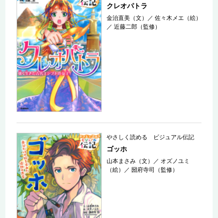
クレオパトラ
金治直美（文）
／
佐々木メエ（絵）
／
近藤二郎（監修）
やさしく読める ビジュアル伝記
ゴッホ
山本まさみ（文）
／
オズノユミ
（絵）
／
圀府寺司（監修）