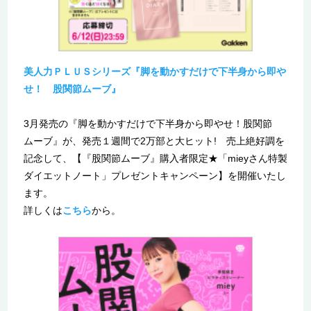
美人力ＰＬＵＳシリーズ『脚を動かすだけで下半身から即や
せ！ 股関節ムーブ』
3月発売の『脚を動かすだけで下半身から即やせ！股関節
ムーブ』が、発売１週間で2万部と大ヒット! 売上絶好調を
記念して、【『股関節ムーブ』購入者限定★「mieyさん特製
ダイエットノート」プレゼントキャンペーン】を開催いたし
ます。
詳しくは
こちら
から。