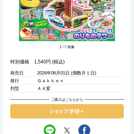
1
/
7
画像
特別価格 1,540円 (税込)
発売日
2026年06月01日 (偶数月１日)
発行
Ｇａｋｋｅｎ
判型
Ａ４変
ご購入はこちらから