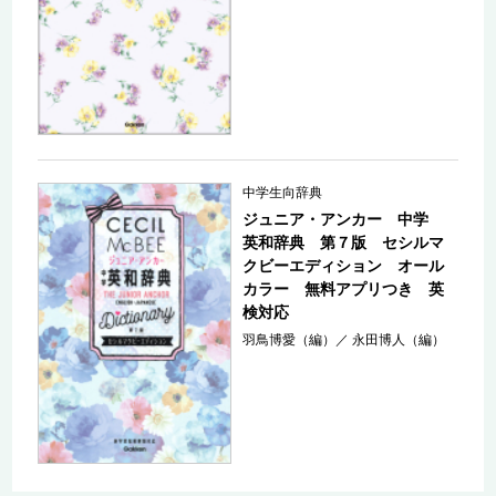
中学生向辞典
ジュニア・アンカー 中学
英和辞典 第７版 セシルマ
クビーエディション オール
カラー 無料アプリつき 英
検対応
羽鳥博愛（編）
／
永田博人（編）