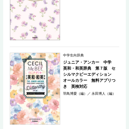
中学生向辞典
ジュニア・アンカー 中学
英和・和英辞典 第７版 セ
シルマクビーエディション
オールカラー 無料アプリつ
き 英検対応
羽鳥博愛（編）
／
永田博人（編）