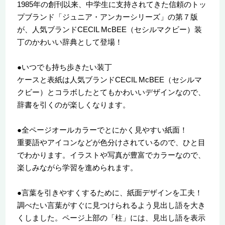
1985年の創刊以来、中学生に支持されてきた信頼のトッ
プブランド「ジュニア・アンカーシリーズ」の第７版
が、人気ブランドCECIL McBEE（セシルマクビー）装
丁のかわいい辞典として登場！
●いつでも持ち歩きたい装丁
ケースと表紙は人気ブランドCECIL McBEE（セシルマ
クビー）とコラボしたとてもかわいいデザインなので、
辞書を引くのが楽しくなります。
●全ページオールカラーでとにかく見やすい紙面！
重要語やアイコンなどが色分けされているので、ひと目
でわかります。イラストや写真が豊富でカラーなので、
楽しみながら学習を進められます。
●言葉を引きやすくするために、紙面デザインを工夫！
調べたい言葉がすぐに見つけられるよう見出し語を大き
くしました。ページ上部の「柱」には、見出し語を表示