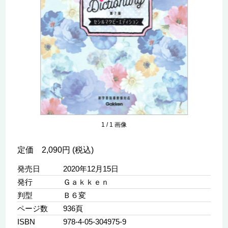
1
/
1
画像
定価 2,090円 (税込)
発売日
2020年12月15日
発行
Ｇａｋｋｅｎ
判型
Ｂ６変
ページ数
936頁
ISBN
978-4-05-304975-9