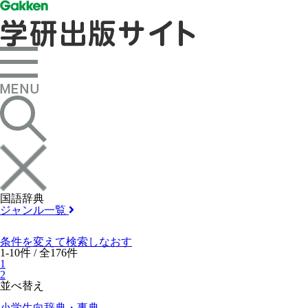
国語辞典
ジャンル一覧
条件を変えて検索しなおす
1-10件 / 全176件
1
2
並べ替え
小学生向辞典・事典