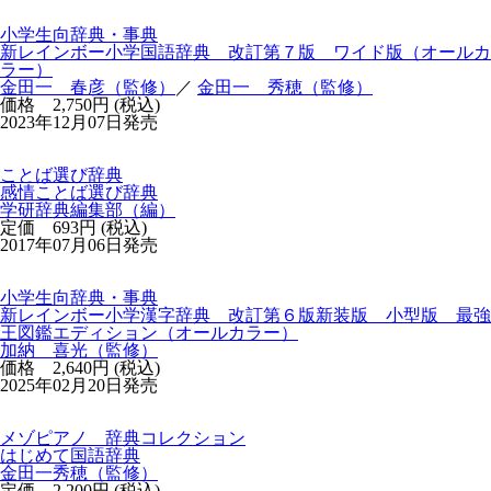
小学生向辞典・事典
新レインボー小学国語辞典 改訂第７版 ワイド版（オールカ
ラー）
金田一 春彦（監修）
／
金田一 秀穂（監修）
価格 2,750円 (税込)
2023年12月07日発売
ことば選び辞典
感情ことば選び辞典
学研辞典編集部（編）
定価 693円 (税込)
2017年07月06日発売
小学生向辞典・事典
新レインボー小学漢字辞典 改訂第６版新装版 小型版 最強
王図鑑エディション（オールカラー）
加納 喜光（監修）
価格 2,640円 (税込)
2025年02月20日発売
メゾピアノ 辞典コレクション
はじめて国語辞典
金田一秀穂（監修）
定価 2,200円 (税込)