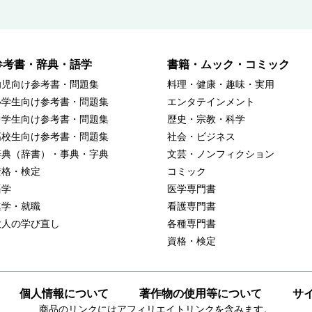
参考書・辞典・語学
書籍・ムック・コミック
幼児向け参考書・問題集
料理・健康・趣味・実用
小学生向け参考書・問題集
エンタテインメント
中学生向け参考書・問題集
歴史・宗教・科学
高校生向け参考書・問題集
社会・ビジネス
辞典（辞書）・事典・字典
文芸・ノンフィクション
資格・検定
コミック
語学
医学専門書
進学・就職
看護専門書
大人の学び直し
各種専門書
資格・検定
個人情報について
著作物の使用等について
サ
商品のリンクにはアフィリエイトリンクを含みます。