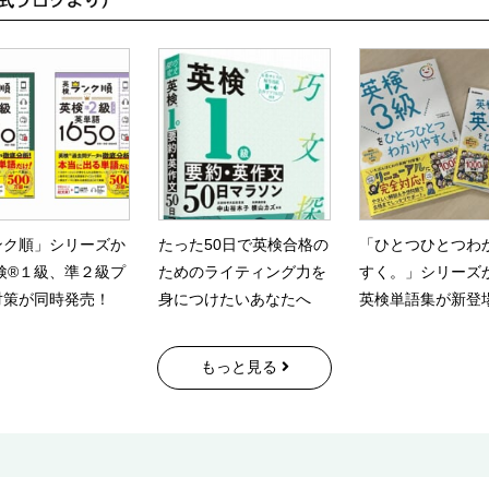
ンク順」シリーズか
たった50日で英検合格の
「ひとつひとつわ
検®１級、準２級プ
ためのライティング力を
すく。」シリーズ
対策が同時発売！
身につけたいあなたへ
英検単語集が新登
もっと見る