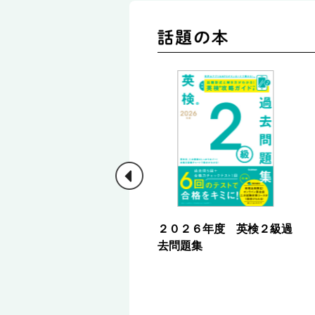
中学生のための １日１０
２０２６年度 英検２級過
分英検合格ドリル 準２級
去問題集