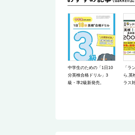
中学生のための「1日10
「ラ
分英検合格ドリル」3
ら,英
級・準2級新発売。
ラス