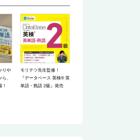
かりや
モリテツ先生監修！
から、
『データベース 英検® 英
場！
単語・熟語 2級』発売