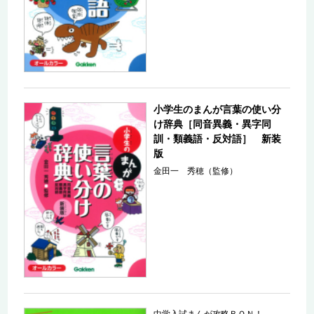
小学生のまんが言葉の使い分
け辞典［同音異義・異字同
訓・類義語・反対語］ 新装
版
金田一 秀穂（監修）