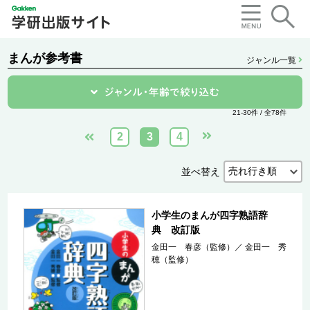
まんが参考書
ジャンル一覧
21-30件 / 全78件
2
3
4
並べ替え
小学生のまんが四字熟語辞
典 改訂版
金田一 春彦（監修）
／
金田一 秀
穂（監修）