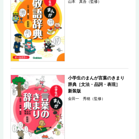
山本 真吾（監修）
小学生のまんが言葉のきまり
辞典［文法・品詞・表現］
新装版
金田一 秀穂（監修）