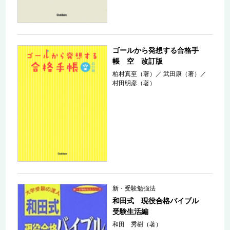
ゴールから発想する合格手
帳 空 改訂版
柏村真至（著）
／
武田康（著）
／
村田明彦（著）
新・受験勉強法
和田式 現役合格バイブル
受験生活編
和田 秀樹（著）