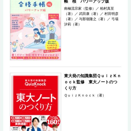
帳 桜 パワーアップ版
南極流宗家（監修）
／
柏村真至
（著）
／
武田康（著）
／
村田明彦
（著）
／
与那嶺隆之（著）
／
弓場
汐莉（著）
東大発の知識集団ＱｕｉｚＫｎ
ｏｃｋ監修 東大ノートのつ
くり方
ＱｕｉｚＫｎｏｃｋ（著）