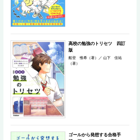
高校の勉強のトリセツ 四訂
版
船登 惟希（著）
／
山下 佳祐
（著）
ゴールから発想する合格手