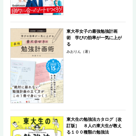
東大卒女子の最強勉強計画
術 学びの効率が一気に上が
る
みおりん（著）
東大生の勉強法カタログ［改
訂版］ ８人の東大生が教え
る１００種類の勉強法