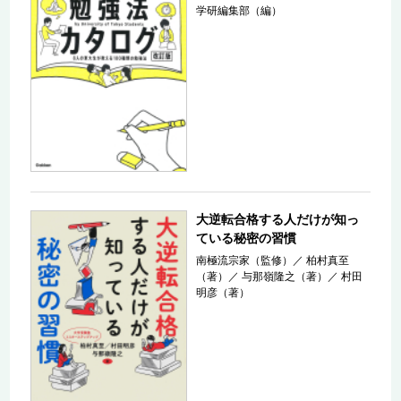
学研編集部（編）
大逆転合格する人だけが知っ
ている秘密の習慣
南極流宗家（監修）
／
柏村真至
（著）
／
与那嶺隆之（著）
／
村田
明彦（著）