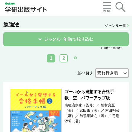
勉強法
ジャンル一覧
1-10件 / 全36件
1
2
並べ替え
ゴールから発想する合格手
帳 空 パワーアップ版
南極流宗家（監修）
／
柏村真至
（著）
／
武田康（著）
／
村田明彦
（著）
／
与那嶺隆之（著）
／
弓場
汐莉（著）