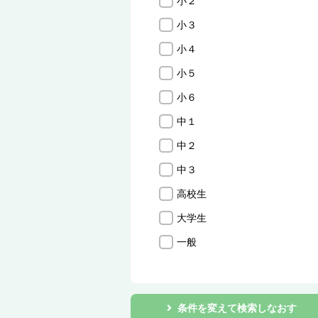
小２
小３
小４
小５
小６
中１
中２
中３
高校生
大学生
一般
条件を変えて検索しなおす