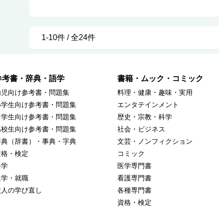
1-10件 / 全24件
参考書・辞典・語学
書籍・ムック・コミック
幼児向け参考書・問題集
料理・健康・趣味・実用
小学生向け参考書・問題集
エンタテインメント
中学生向け参考書・問題集
歴史・宗教・科学
高校生向け参考書・問題集
社会・ビジネス
辞典（辞書）・事典・字典
文芸・ノンフィクション
資格・検定
コミック
語学
医学専門書
進学・就職
看護専門書
大人の学び直し
各種専門書
資格・検定