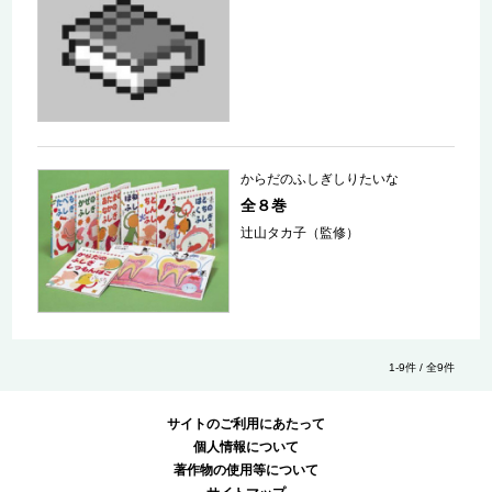
からだのふしぎしりたいな
全８巻
辻山タカ子（監修）
1-9件 / 全9件
サイトのご利用にあたって
個人情報について
著作物の使用等について