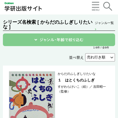
シリーズ名検索 [ からだのふしぎしりたい
ジャンル一覧
な ]
1-9件 / 全9件
並べ替え
からだのふしぎしりたいな
１ はとくちのふしぎ
すがわらけいこ（絵）
／
吉田昭一
（監修）