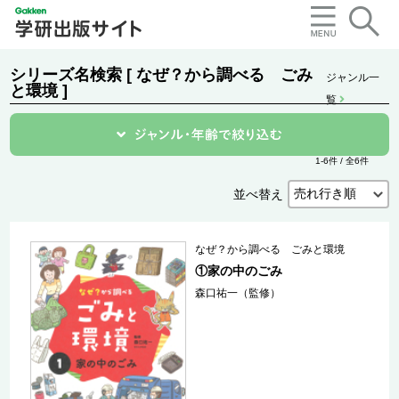
シリーズ名検索 [ なぜ？から調べる ごみ
ジャンル一
と環境 ]
覧
1-6件 / 全6件
並べ替え
なぜ？から調べる ごみと環境
①家の中のごみ
森口祐一（監修）