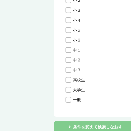
小２
小３
小４
小５
小６
中１
中２
中３
高校生
大学生
一般
条件を変えて検索しなおす