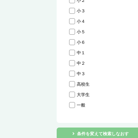
小２
小３
小４
小５
小６
中１
中２
中３
高校生
大学生
一般
条件を変えて検索しなおす