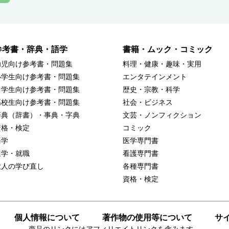
参考書・辞典・語学
書籍・ムック・コミック
幼児向け参考書・問題集
料理・健康・趣味・実用
小学生向け参考書・問題集
エンタテインメント
中学生向け参考書・問題集
歴史・宗教・科学
高校生向け参考書・問題集
社会・ビジネス
辞典（辞書）・事典・字典
文芸・ノンフィクション
資格・検定
コミック
語学
医学専門書
進学・就職
看護専門書
大人の学び直し
各種専門書
資格・検定
個人情報について
著作物の使用等について
サ