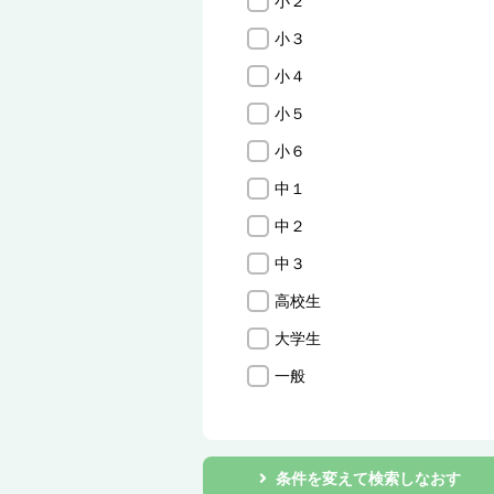
小２
小３
小４
小５
小６
中１
中２
中３
高校生
大学生
一般
条件を変えて検索しなおす