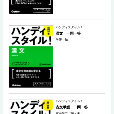
ハンディスタイル！
漢文 一問一答
学研（編）
ハンディスタイル！
古文単語 一問一答
富井健二（編・著）