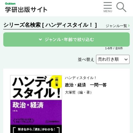
シリーズ名検索 [ ハンディスタイル！ ]
ジャンル一覧
1-6件 / 全6件
並べ替え
ハンディスタイル！
政治・経済 一問一答
大塚哲（編・著）