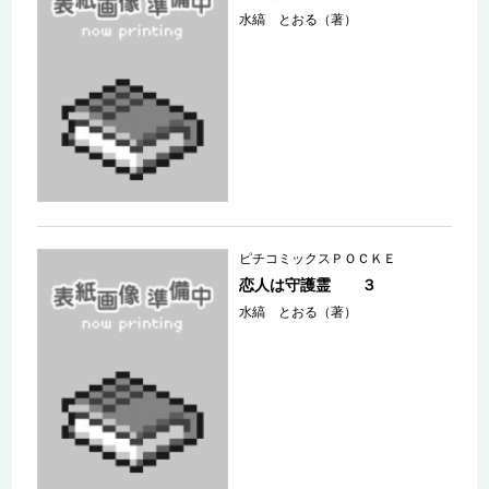
水縞 とおる（著）
ピチコミックスＰＯＣＫＥ
恋人は守護霊 ３
水縞 とおる（著）