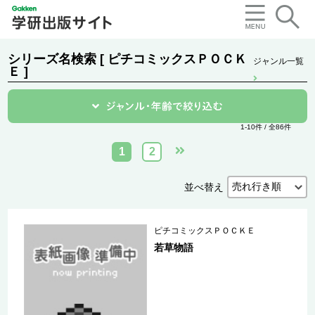
シリーズ名検索 [ ピチコミックスＰＯＣＫ
ジャンル一覧
Ｅ ]
1-10件 / 全86件
1
2
並べ替え
ピチコミックスＰＯＣＫＥ
若草物語