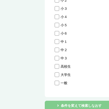
小２
小３
小４
小５
小６
中１
中２
中３
高校生
大学生
一般
条件を変えて検索しなおす