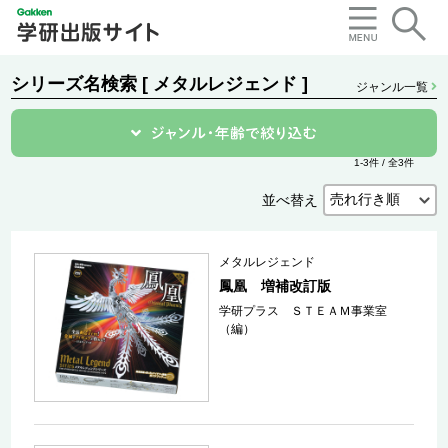
シリーズ名検索 [ メタルレジェンド ]
ジャンル一覧
1-3件 / 全3件
並べ替え
メタルレジェンド
鳳凰 増補改訂版
学研プラス ＳＴＥＡＭ事業室
（編）