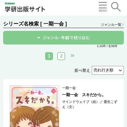
シリーズ名検索 [ 一期一会 ]
ジャンル一覧
1-10件 / 全36件
1
2
並べ替え
一期一会
一期一会 スキだから。
マインドウェイブ（絵）
／
粟生こず
え（文）