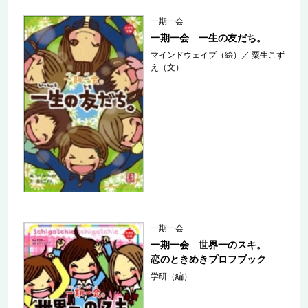
一期一会
一期一会 一生の友だち。
マインドウェイブ（絵）
／
粟生こず
え（文）
一期一会
一期一会 世界一のスキ。
恋のときめきプロフブック
学研（編）