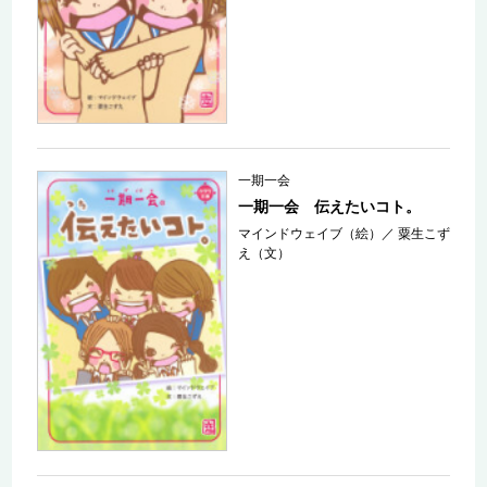
一期一会
一期一会 伝えたいコト。
マインドウェイブ（絵）
／
粟生こず
え（文）