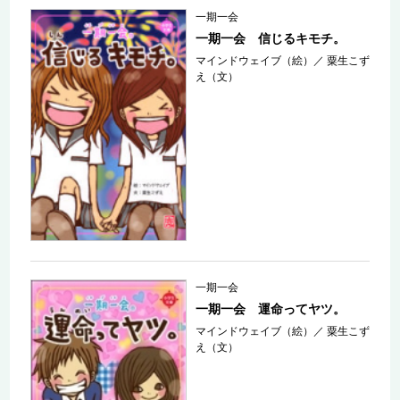
一期一会
一期一会 信じるキモチ。
マインドウェイブ（絵）
／
粟生こず
え（文）
一期一会
一期一会 運命ってヤツ。
マインドウェイブ（絵）
／
粟生こず
え（文）