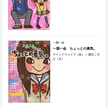
一期一会
一期一会 ちょっとの勇気。
マインドウェイブ（絵）
／
粟生こず
え（文）