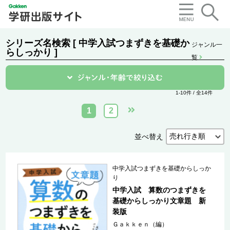
シリーズ名検索 [ 中学入試つまずきを基礎か
ジャンル一
らしっかり ]
覧
1-10件 / 全14件
1
2
並べ替え
中学入試つまずきを基礎からしっか
り
中学入試 算数のつまずきを
基礎からしっかり文章題 新
装版
Ｇａｋｋｅｎ（編）