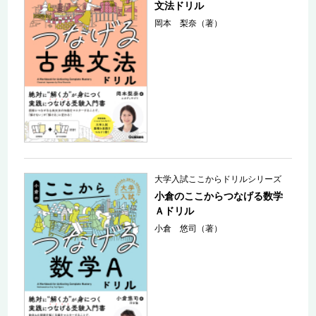
文法ドリル
岡本 梨奈（著）
大学入試ここからドリルシリーズ
小倉のここからつなげる数学
Ａドリル
小倉 悠司（著）