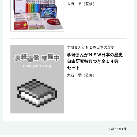
大石 学（監修）
学研まんがＮＥＷ日本の歴史
学研まんがＮＥＷ日本の歴史
自由研究特典つき全１４巻
セット
大石 学（監修）
1-4件 / 全4件