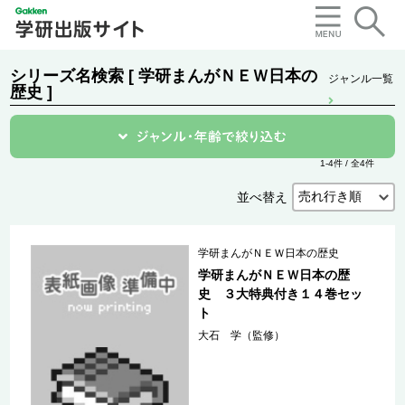
シリーズ名検索 [ 学研まんがＮＥＷ日本の
ジャンル一覧
歴史 ]
1-4件 / 全4件
並べ替え
学研まんがＮＥＷ日本の歴史
学研まんがＮＥＷ日本の歴
史 ３大特典付き１４巻セッ
ト
大石 学（監修）