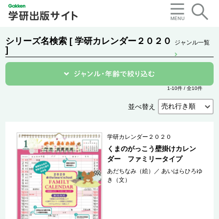
シリーズ名検索 [ 学研カレンダー２０２０
ジャンル一覧
]
1-10件 / 全10件
並べ替え
学研カレンダー２０２０
くまのがっこう壁掛けカレン
ダー ファミリータイプ
あだちなみ（絵）
／
あいはらひろゆ
き（文）