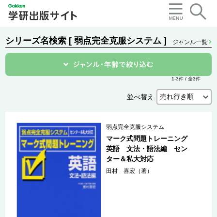
シリーズ名検索 [ 弱点完全克服システム ]
ジャンル一覧
1-3件 / 全3件
並べ替え
弱点完全克服システム
マーク式問題トレーニング
英語 文法・語法編 セン
ター＆私大対応
田村 喜宏（著）