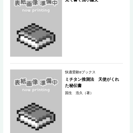
快適受験αブックス
ミチタン推測法 天使がくれ
た秘伝書
国生 浩久（著）