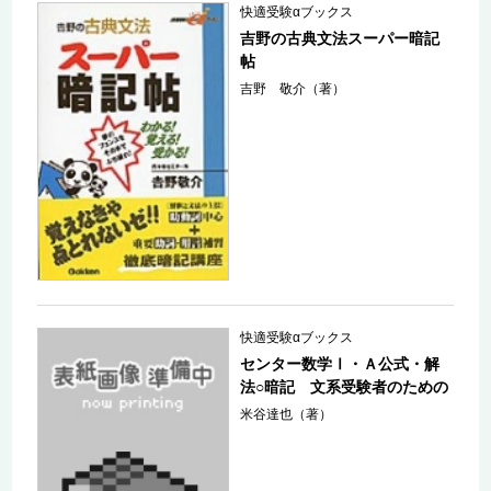
快適受験αブックス
吉野の古典文法スーパー暗記
帖
吉野 敬介（著）
快適受験αブックス
センター数学Ⅰ・Ａ公式・解
法○暗記 文系受験者のための
米谷達也（著）