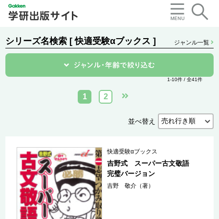
シリーズ名検索 [ 快適受験αブックス ]
ジャンル一覧
1-10件 / 全41件
1
2
並べ替え
快適受験αブックス
吉野式 スーパー古文敬語
完璧バージョン
吉野 敬介（著）