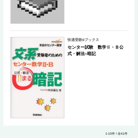
快適受験αブックス
センター試験 数学Ⅱ・Ｂ公
式・解法○暗記
1-10件 / 全41件