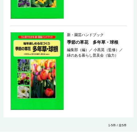
新・園芸ハンドブック
季節の草花 多年草・球根
編集部（編）
／
小黒晃（監修）
／
緑のある暮らし普及会（協力）
1-5件 / 全5件