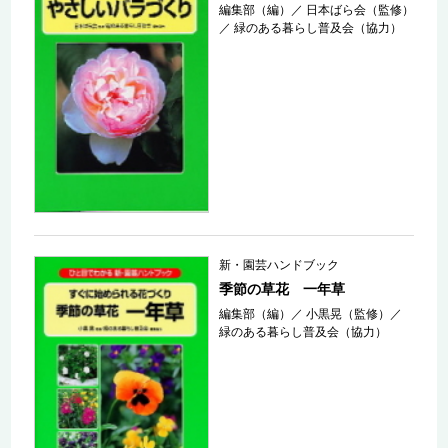
編集部（編）
／
日本ばら会（監修）
／
緑のある暮らし普及会（協力）
新・園芸ハンドブック
季節の草花 一年草
編集部（編）
／
小黒晃（監修）
／
緑のある暮らし普及会（協力）