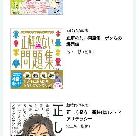
新時代の教養
正解のない問題集 ボクらの
課題編
池上 彰（監修）
新時代の教養
正しく疑う 新時代のメディ
アリテラシー
池上彰（監修）