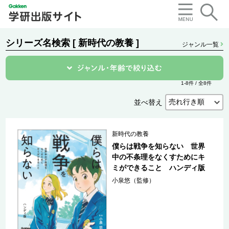
シリーズ名検索 [ 新時代の教養 ]
ジャンル一覧
1-8件 / 全8件
並べ替え
新時代の教養
僕らは戦争を知らない 世界
中の不条理をなくすためにキ
ミができること ハンディ版
小泉悠（監修）