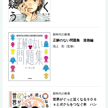
新時代の教養
正解のない問題集 道徳編
池上 彰（監修）
新時代の教養
世界がぐっと近くなるＳＤＧ
ｓとボクらをつなぐ本 ハン