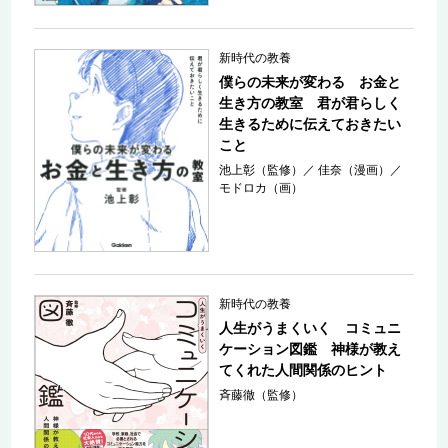
新時代の教養
僕らの未来が変わる お金と
生き方の教室 君が君らしく
生きるために伝えておきたい
こと
池上彰（監修）
／
佳奈（漫画）
／
モドロカ（画）
新時代の教養
人生がうまくいく コミュニ
ケーション図鑑 神様が教え
てくれた人間関係のヒント
斉藤徹（監修）