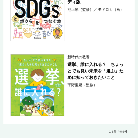
ディ版
池上彰（監修）
／
モドロカ（画）
新時代の教養
選挙、誰に入れる？ ちょっ
とでも良い未来を「選ぶ」た
めに知っておきたいこと
宇野重規（監修）
1-8件 / 全8件