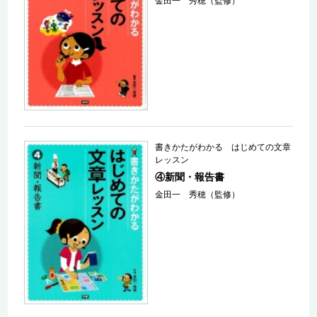
金田一 秀穂（監修）
書きかたがわかる はじめての文章
レッスン
④新聞・報告書
金田一 秀穂（監修）