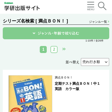
シリーズ名検索 [ 満点ＢＯＮ！ ]
ジャンル一覧
1-10件 / 全26件
1
2
並べ替え
満点ＢＯＮ！
定期テスト満点ＢＯＮ！中１
英語 カラー版