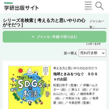
シリーズ名検索 [ 考える力と思いやりの心
ジャンル一
がそだつ ]
覧
1-1件 / 全1件
並べ替え
考える力と思いやりの心がそだつ
地球ときみをつなぐ ＳＤＧ
ｓのお話
松葉口玲子（監修）
／
伊藤ハムス
ター（絵）
／
林ユミ（絵）
／
すが
わらけいこ（絵）
／
種村有希子
（絵）
／
中村みつを（絵）
／
秋草
愛（絵）
／
今泉忠明（監修）