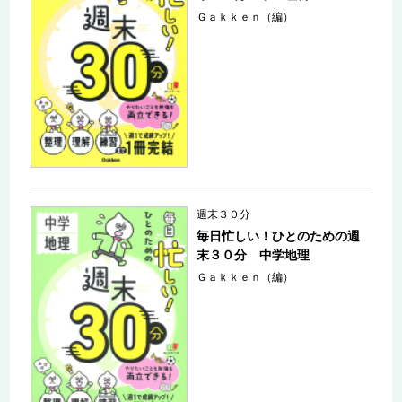
Ｇａｋｋｅｎ（編）
週末３０分
毎日忙しい！ひとのための週
末３０分 中学地理
Ｇａｋｋｅｎ（編）