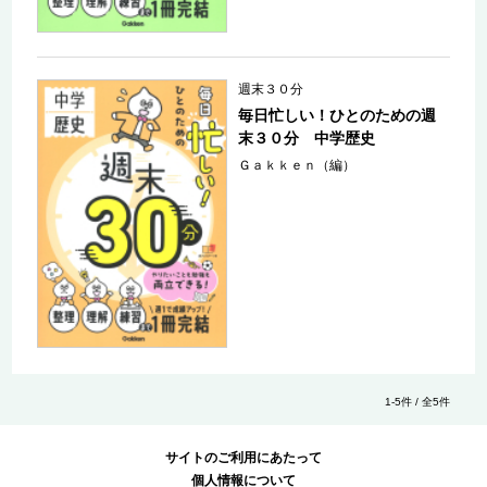
週末３０分
毎日忙しい！ひとのための週
末３０分 中学歴史
Ｇａｋｋｅｎ（編）
1-5件 / 全5件
サイトのご利用にあたって
個人情報について