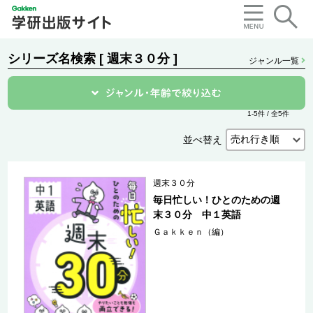
シリーズ名検索 [ 週末３０分 ]
ジャンル一覧
1-5件 / 全5件
並べ替え
週末３０分
毎日忙しい！ひとのための週
末３０分 中１英語
Ｇａｋｋｅｎ（編）