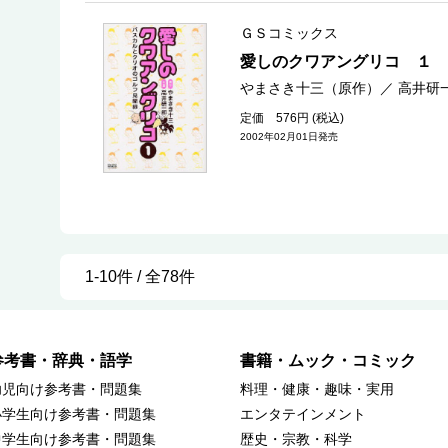
ＧＳコミックス
愛しのクワアングリコ １
やまさき十三（原作）
／
高井研
定価 576円 (税込)
2002年02月01日発売
1-10件 / 全78件
参考書・辞典・語学
書籍・ムック・コミック
幼児向け参考書・問題集
料理・健康・趣味・実用
小学生向け参考書・問題集
エンタテインメント
中学生向け参考書・問題集
歴史・宗教・科学