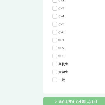
小２
小３
小４
小５
小６
中１
中２
中３
高校生
大学生
一般
条件を変えて検索しなおす