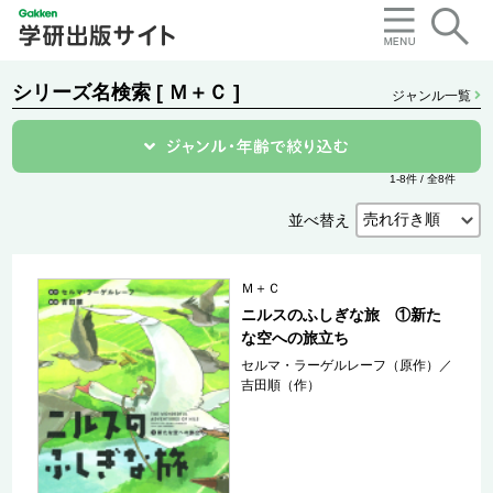
シリーズ名検索 [ Ｍ＋Ｃ ]
ジャンル一覧
1-8件 / 全8件
並べ替え
Ｍ＋Ｃ
ニルスのふしぎな旅 ①新た
な空への旅立ち
セルマ・ラーゲルレーフ（原作）
／
吉田順（作）