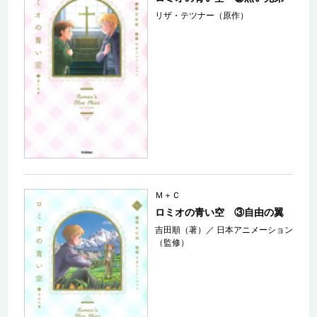
リザ・テツナー（原作）
Ｍ＋Ｃ
ロミオの青い空 ③自由の翼
吉田順（著）
／
日本アニメーション
（監修）