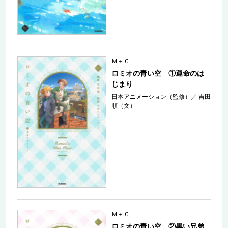
Ｍ＋Ｃ
ロミオの青い空 ①運命のは
じまり
日本アニメーション（監修）
／
吉田
順（文）
Ｍ＋Ｃ
ロミオの青い空 ②黒い兄弟