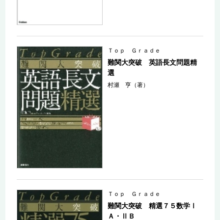
Ｔｏｐ Ｇｒａｄｅ
難関大突破 英語長文問題精
選
村瀬 亨（著）
Ｔｏｐ Ｇｒａｄｅ
難関大突破 精選７５数学Ⅰ
Ａ・ⅡＢ