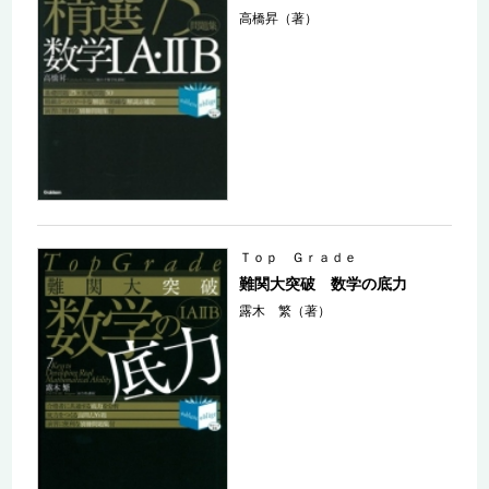
高橋昇（著）
Ｔｏｐ Ｇｒａｄｅ
難関大突破 数学の底力
露木 繁（著）