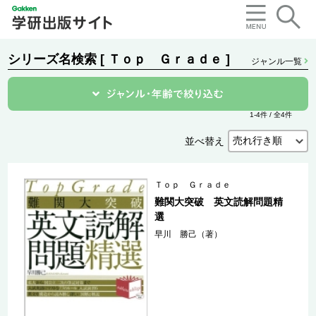
シリーズ名検索 [ Ｔｏｐ Ｇｒａｄｅ ]
ジャンル一覧
1-4件 / 全4件
並べ替え
Ｔｏｐ Ｇｒａｄｅ
難関大突破 英文読解問題精
選
早川 勝己（著）